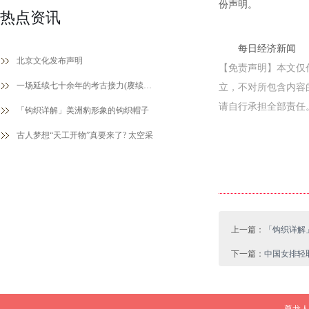
份声明。
热点资讯
每日经济新闻
北京文化发布声明
【免责声明】本文仅
一场延续七十余年的考古接力(赓续历史文
立，不对所包含内容
请自行承担全部责任。邮箱：n
「钩织详解」美洲豹形象的钩织帽子
古人梦想“天工开物”真要来了? 太空采
上一篇：
「钩织详解
下一篇：
中国女排轻